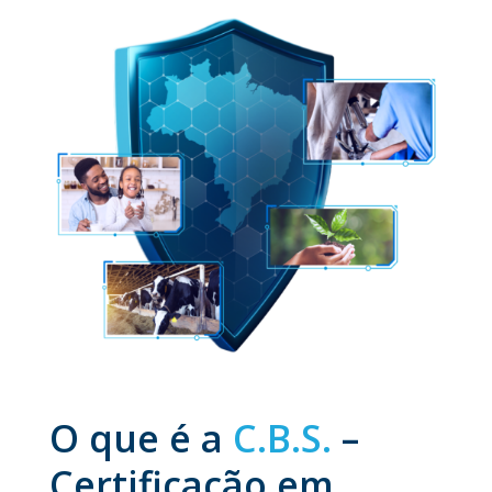
O que é a
C.B.S.
–
Certificação em